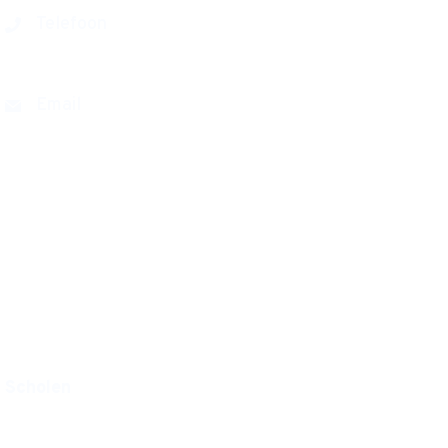
Telefoon
0180 411777
Email
farelcollege@cvo-portus.nl
Kastanjelaan 50
2982 CM Ridderkerk
Routebeschrijving
Postbus 163
2980 AD Ridderkerk
Scholen
Meridiem