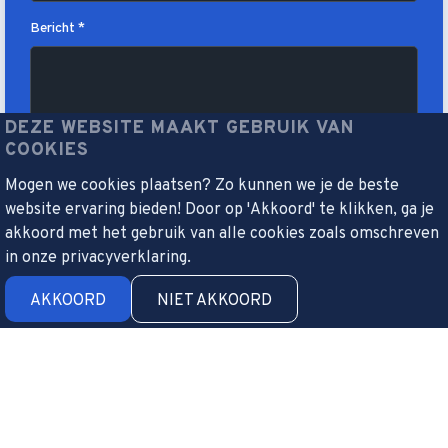
Bericht *
DEZE WEBSITE MAAKT GEBRUIK VAN
COOKIES
Mogen we cookies plaatsen? Zo kunnen we je de beste
website ervaring bieden! Door op 'Akkoord' te klikken, ga je
Motivatiebrief *
akkoord met het gebruik van alle cookies zoals omschreven
in onze privacyverklaring.
AKKOORD
NIET AKKOORD
CV *
VERSTUUR