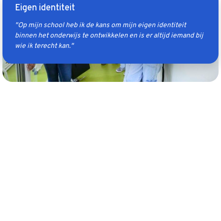
Eigen identiteit
"Op mijn school heb ik de kans om mijn eigen identiteit
binnen het onderwijs te ontwikkelen en is er altijd iemand bij
wie ik terecht kan."