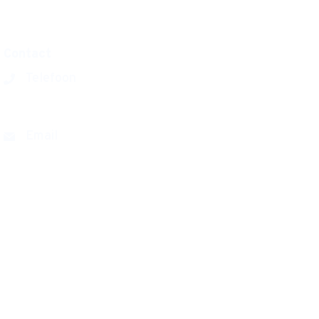
Privacyverklaring
Disclaimer
Contact
Telefoon
0180 411777
Email
farelcollege@cvo-portus.nl
Kastanjelaan 50
2982 CM Ridderkerk
Routebeschrijving
Postbus 163
2980 AD Ridderkerk